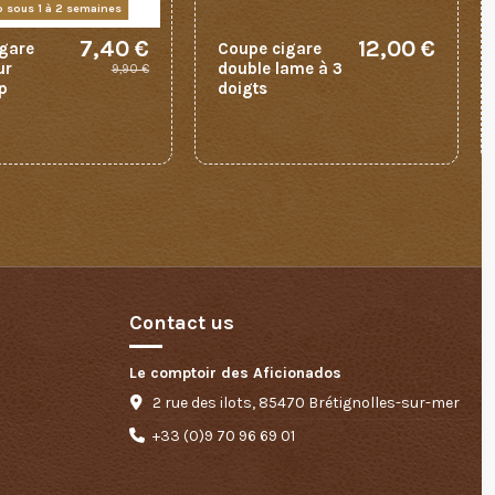
o sous 1 à 2 semaines
7,40 €
12,00 €
gare
Coupe cigare
ur
double lame à 3
9,90 €
p
doigts
Contact us
Le comptoir des Aficionados
2 rue des ilots, 85470 Brétignolles-sur-mer
+33 (0)9 70 96 69 01