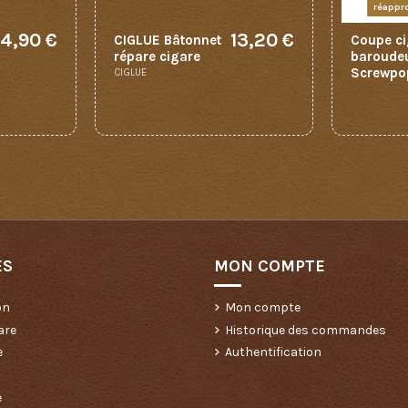
réappr
4,90 €
13,20 €
CIGLUE Bâtonnet
Coupe ci
répare cigare
baroude
Screwpo
CIGLUE
ES
MON COMPTE
on
Mon compte
are
Historique des commandes
e
Authentification
e