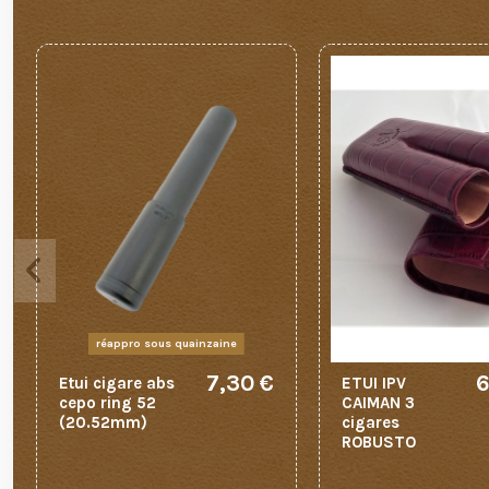
réappro sous quainzaine
7,30 €
6
Etui cigare abs
ETUI IPV
cepo ring 52
CAIMAN 3
(20.52mm)
cigares
ROBUSTO