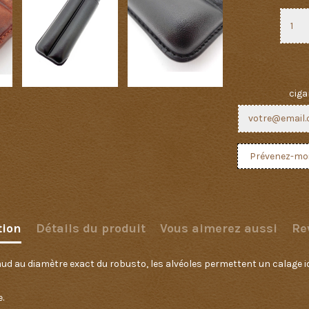
ciga
tion
Détails du produit
Vous aimerez aussi
Re
d au diamètre exact du robusto, les alvéoles permettent un calage idé
.