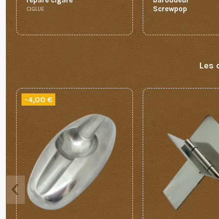
répare cigare
baroudeur
Screwpop
CIGLUE
Les 
-4,00 €