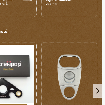
75% pour
cigare mousse
8,30 €
tre à
dia.58
eté :