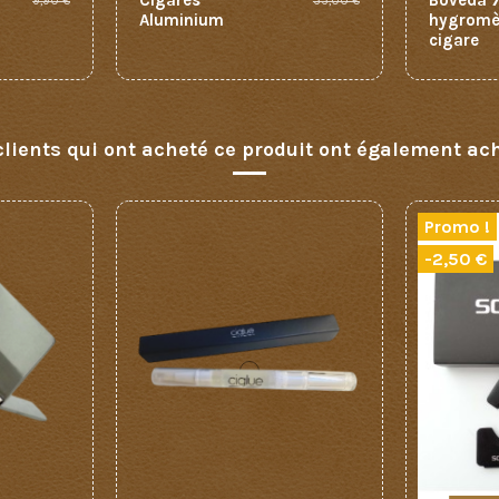
Cigares
Boveda 
9,90 €
33,00 €
Aluminium
hygromè
cigare
clients qui ont acheté ce produit ont également ach
Promo !
-2,50 €