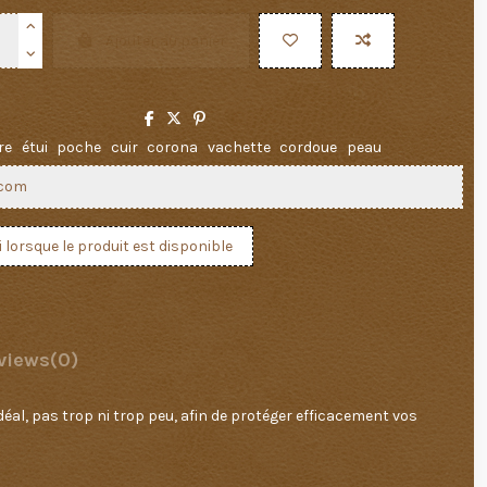
Ajouter au panier
re
étui
poche
cuir
corona
vachette
cordoue
peau
views
(0)
al, pas trop ni trop peu, afin de protéger efficacement vos