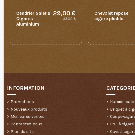
29,00 €
Cendrier Galet 2
Chevalet repose
Cigares
cigare pliable
33,00 €
Aluminium
INFORMATION
CATEGORI
Promotions
Humidificati
Nouveaux produits
Briquet à cig
Meilleures ventes
Coupe-cigar
Contactez-nous
Etui à cigare
Plan du site
Cave à cigar