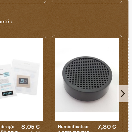
eté :
8,05 €
7,80 €
librage
Humidificateur