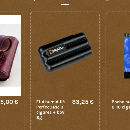
5,00 €
33,25 €
Etui humidifié
Poche hu
PerfecCase 3
8-10 cig
cigares + bov
8g