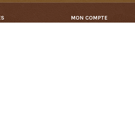
ES
MON COMPTE
on
Mon compte
are
Historique des commandes
e
Authentification
e
gare
urs
ux
res
Fumer nuit gravement à votre santé et à celle de votre entourage.
et développé par
Des Clics Et Vous
- 85470 Brétignolles sur Mer - 85800