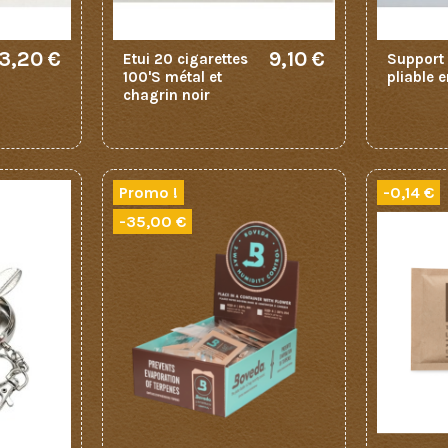
3,20 €
9,10 €
Etui 20 cigarettes
Support 
100'S métal et
pliable e
chagrin noir
Promo !
-0,14 €
-35,00 €