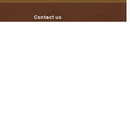
Contact us
Le comptoir des Aficionados
2 rue des ilots, 85470 Brétignolles-sur-mer
+33 (0)9 70 96 69 01
 Saint Gilles Croix de Vie