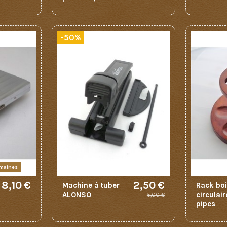
-50%
emaines
8,10 €
2,50 €
Machine à tuber
Rack bo
ALONSO
circulai
5,00 €
pipes