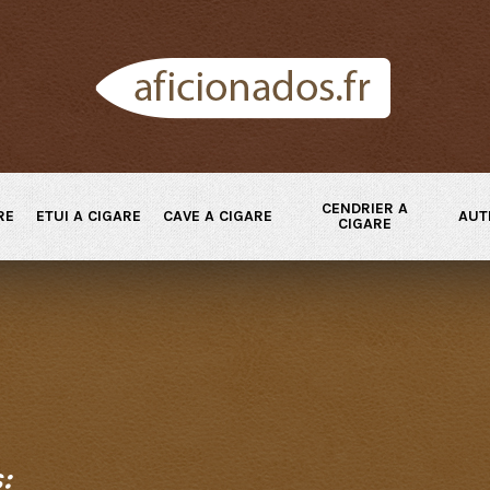
CENDRIER A
RE
ETUI A CIGARE
CAVE A CIGARE
AUT
CIGARE
: