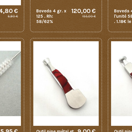
4,80 €
120,00 €
Boveda 4 gr. x
Boveda 4
125 . Rh:
l'unité 
6,80 €
155,00 €
58/62%
. 1.18€ l
5,95 €
9,00 €
Outil pipe métal et
Outil pip