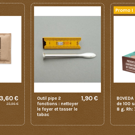
Promo !
3,60 €
1,90 €
Outil pipe 2
BOVEDA l
fonctions : nettoyer
de 100 s
25,96 €
le foyer et tasser le
8 g. Rh:
tabac