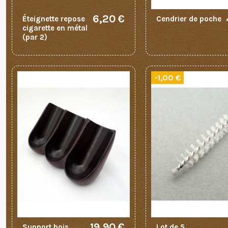
6,20 €
Éteignette repose
Cendrier de poche
cigarette en métal
(par 2)
-1,00 €
19,90 €
Support bois
Lot de 5