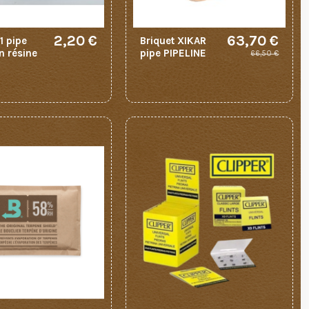
2,20 €
63,70 €
1 pipe
Briquet XIKAR
n résine
pipe PIPELINE
66,50 €