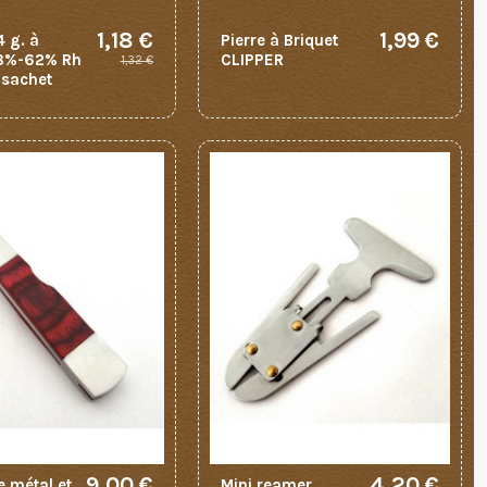
1,18 €
1,99 €
 g. à
Pierre à Briquet
58%-62% Rh
CLIPPER
1,32 €
e sachet
9,00 €
4,20 €
e métal et
Mini reamer