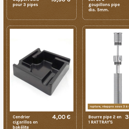
pour 3 pipes
goupillons pipe
dia. 5mm.
rupture, réappro sous 3 à
4,00 €
3
Cendrier
Bourre pipe 2 en
cigarillos en
1 RATTRAY'S
bakélite