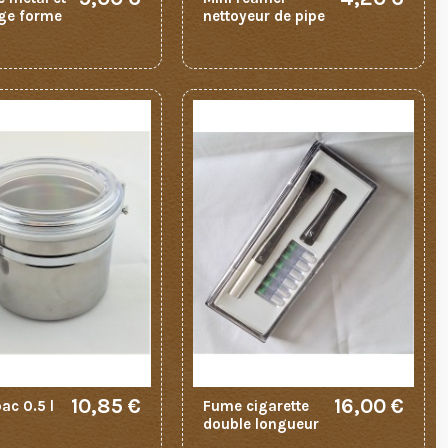
uge forme
nettoyeur de pipe
10,85 €
16,00 €
ac 0.5 l
Fume cigarette
double longueur