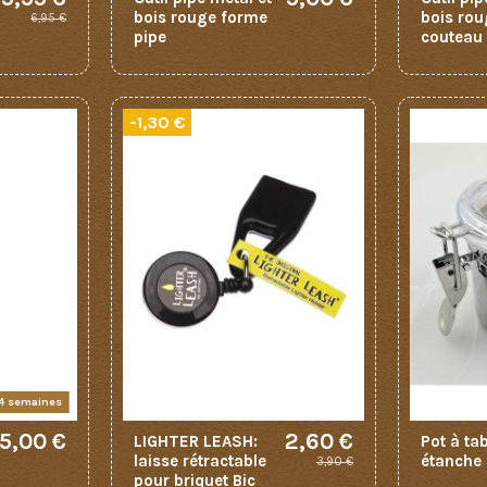
bois rouge forme
bois ro
6,95 €
pipe
couteau
-1,30 €
 4 semaines
5,00 €
2,60 €
LIGHTER LEASH:
Pot à tab
laisse rétractable
étanche
3,90 €
pour briquet Bic