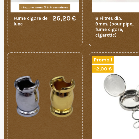
réappro sous 3 à 4 semaines
26,20 €
Fume cigare de
6 Filtres dia.
luxe
9mm. (pour pipe,
fume cigare,
cigarette)
Promo !
-2,00 €