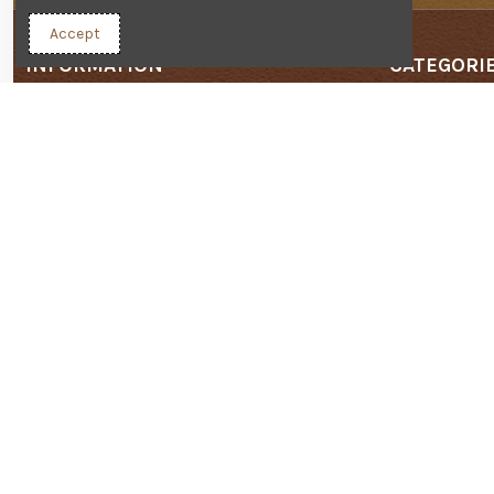
Accept
INFORMATION
CATEGORI
Promotions
Humidificati
Nouveaux produits
Briquet à cig
Meilleures ventes
Coupe-cigar
Contactez-nous
Etui à cigare
Plan du site
Cave à cigar
Conditions d'utilisation
Cendrier à ci
Autres fume
Idées cadea
Bonnes affai
Copyright © 2024 - Créé 