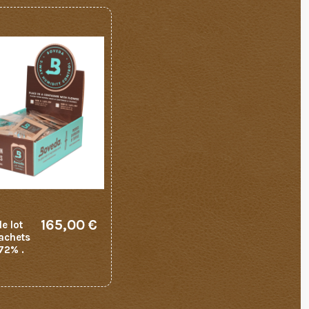
165,00 €
e lot
achets
 72% .