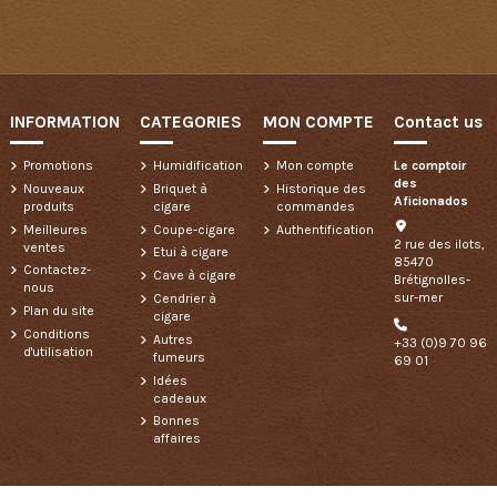
INFORMATION
CATEGORIES
MON COMPTE
Contact us
Promotions
Humidification
Mon compte
Le comptoir
des
Nouveaux
Briquet à
Historique des
Aficionados
produits
cigare
commandes
Meilleures
Coupe-cigare
Authentification
2 rue des ilots,
ventes
Etui à cigare
85470
Contactez-
Cave à cigare
Brétignolles-
nous
sur-mer
Cendrier à
Plan du site
cigare
Conditions
Autres
+33 (0)9 70 96
d'utilisation
fumeurs
69 01
Idées
cadeaux
Bonnes
affaires