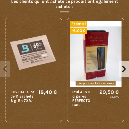
Les clients qui ont acheté ce produit ont également
acheté :
Promo !
-6,00 €
réappro sous 1 à 2 semaines
18,40 €
20,50 €
BOVEDA le lot
Etui ABS 3
de 11 sachets
cigares
26,50 €
8 g. Rh 72 %
PERFECTO
CASE