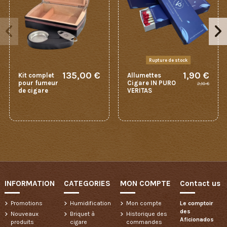
Rupture de stock
135,00 €
1,90 €
Kit complet
Allumettes
pour fumeur
Cigare IN PURO
2,10 €
de cigare
VERITAS
INFORMATION
CATEGORIES
MON COMPTE
Contact us
Promotions
Humidification
Mon compte
Le comptoir
des
Nouveaux
Briquet à
Historique des
Aficionados
produits
cigare
commandes