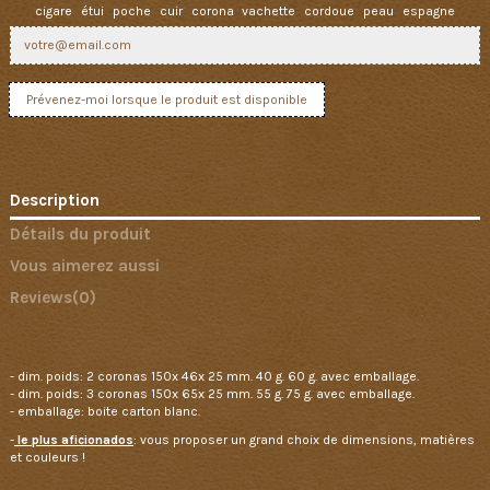
cigare
étui
poche
cuir
corona
vachette
cordoue
peau
espagne
Description
Détails du produit
Vous aimerez aussi
Reviews
(0)
- dim. poids: 2 coronas 150x 46x 25 mm. 40 g. 60 g. avec emballage.
- dim. poids: 3 coronas 150x 65x 25 mm. 55 g. 75 g. avec emballage.
- emballage: boite carton blanc.
-
le plus aficionados
: vous proposer un grand choix de dimensions, matières
et couleurs !