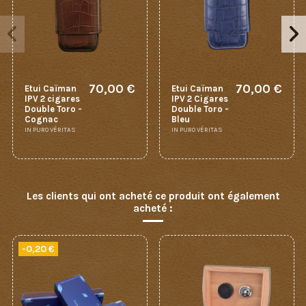
70,00 €
70,00 €
Etui Caïman
Etui Caïman
IPV 2 cigares
IPV 2 Cigares
Double Toro -
Double Toro -
Cognac
Bleu
IN PURO VÉRITAS
IN PURO VÉRITAS
Les clients qui ont acheté ce produit ont également
acheté :
-0,20 €