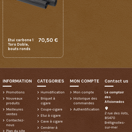
70,50 €
Etui carbone 1
Toro Doble,
bouts ronds
INFORMATION
CATEGORIES
MON COMPTE
Contact us
Promotions
Humidification
Mon compte
Le comptoir
des
Nouveaux
Briquet à
Historique des
Aficionados
produits
cigare
commandes
Meilleures
Coupe-cigare
Authentification
2 rue des ilots,
ventes
Etui à cigare
85470
Contactez-
Cave à cigare
Brétignolles-
nous
sur-mer
Cendrier à
Plan du site