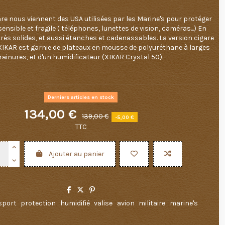
are nous viennent des USA utilisées par les Marine's pour protéger
sensible et fragile ( téléphones, lunettes de vision, caméras...) En
très solides, et aussi étanches et cadenassables. La version cigare
IKAR est garnie de plateaux en mousse de polyuréthane à larges
rainures, et d'un humidificateur (XIKAR Crystal 50).
Derniers articles en stock
134,00 €
139,00 €
-5,00 €
TTC
Ajouter au panier
sport
protection
humidifié
valise
avion
militaire
marine's