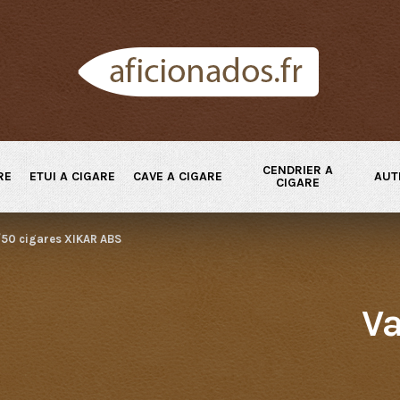
CENDRIER A
RE
ETUI A CIGARE
CAVE A CIGARE
AUT
CIGARE
/50 cigares XIKAR ABS
Va