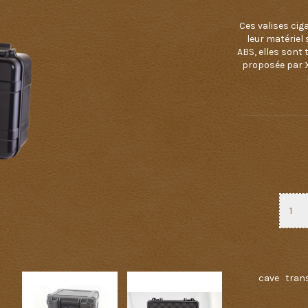
Ces valises cig
leur matériel 
ABS, elles sont 
proposée par X
cave
tran