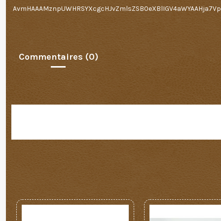
AvmHAAAMznpUWHRSYXcgcHJvZmlsZSB0eXBlIGV4aWYAAHja7Vpbl
Commentaires (0)