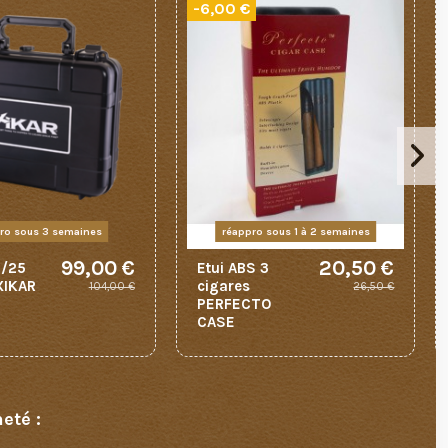
-6,00 €
ro sous 3 semaines
réappro sous 1 à 2 semaines
99,00 €
20,50 €
0/25
Etui ABS 3
XIKAR
cigares
104,00 €
26,50 €
PERFECTO
CASE
eté :