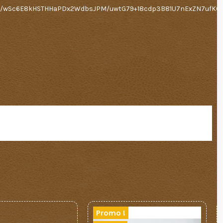
0n/wSc6E8kHSTHHaPDx2WdbsJPM/uwtG79+18cdp3B81U7nExZN7ufKOI
Promo !