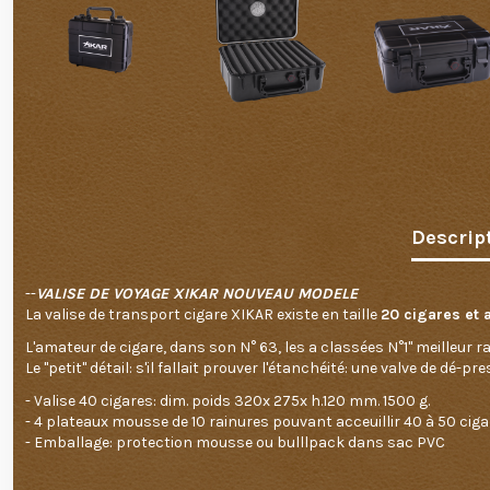
Descrip
--
VALISE DE VOYAGE XIKAR NOUVEAU MODELE
La valise de transport cigare XIKAR existe en taille
20 cigares et 
L'amateur de cigare, dans son N° 63, les a classées N°1" meilleur
Le "petit" détail: s'il fallait prouver l'étanchéité: une valve de dé
- Valise 40 cigares: dim. poids 320x 275x h.120 mm. 1500 g.
- 4 plateaux mousse de 10 rainures pouvant acceuillir 40 à 50 cig
- Emballage: protection mousse ou bulllpack dans sac PVC