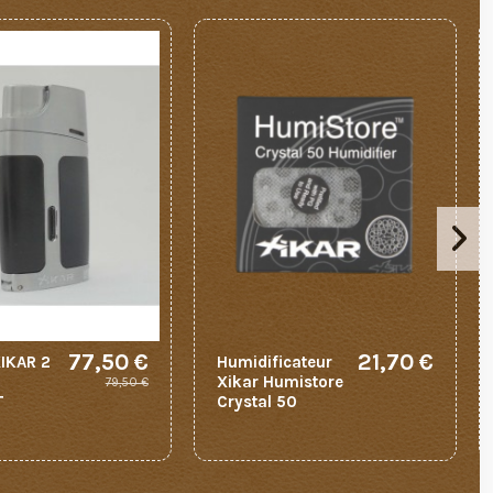
77,50 €
21,70 €
XIKAR 2
Humidificateur
Xikar Humistore
79,50 €
T
Crystal 50