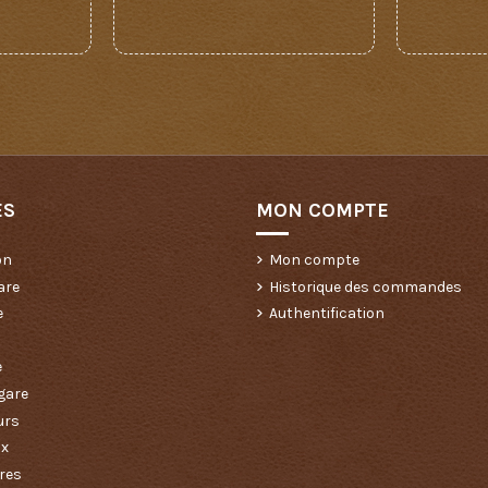
ES
MON COMPTE
on
Mon compte
are
Historique des commandes
e
Authentification
e
gare
urs
ux
res