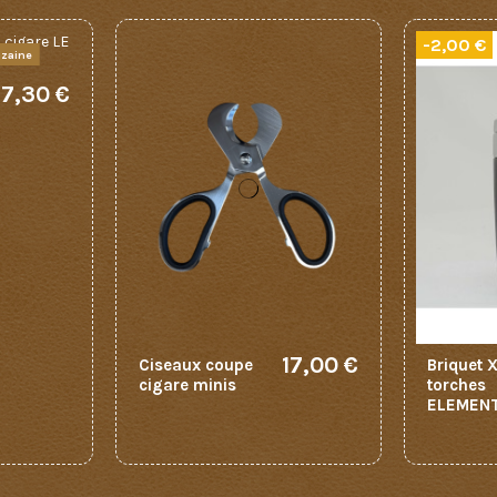
-2,00 €
nzaine
7,30 €
17,00 €
Ciseaux coupe
Briquet 
cigare minis
torches
ELEMEN