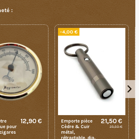
eté :
-4,00 €
12,90 €
21,50 €
tre
Emporte pièce
ue pour
Cèdre & Cuir
25,50 €
 cigares
métal,
rétractable, dia.