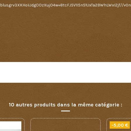
usgrv3XKHoIiJdgODzXujO4w+8tcFJ5V1I5n51UxTa2BWhLWxI2jf//v
Aucun avis n'a été publié pour le moment.
10 autres produits dans la même catégorie :
-5,00 €