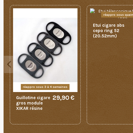
réappro sous quai
Etui cigare abs
cepo ring 52
(20.52mm)
réappro sous 3 à 4 semaines
29,90 €
Guillotine cigare
gros module
XIKAR résine