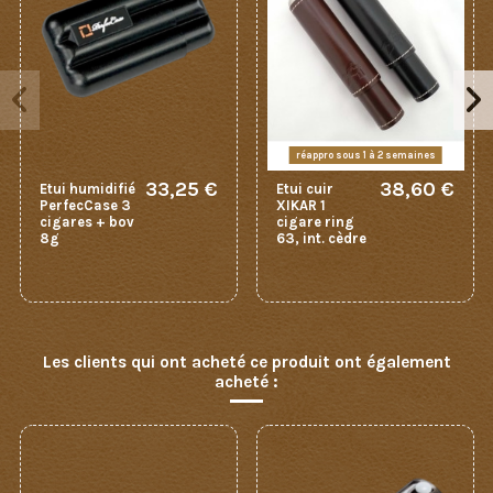
réappro sous 1 à 2 semaines
33,25 €
38,60 €
Etui humidifié
Etui cuir
PerfecCase 3
XIKAR 1
cigares + bov
cigare ring
8g
63, int. cèdre
Les clients qui ont acheté ce produit ont également
acheté :