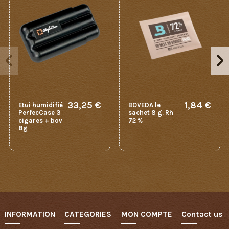
33,25 €
1,84 €
Etui humidifié
BOVEDA le
PerfecCase 3
sachet 8 g. Rh
cigares + bov
72 %
8g
INFORMATION
CATEGORIES
MON COMPTE
Contact us