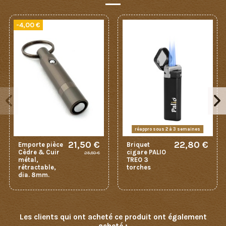
-4,00 €
réappro sous 2 à 3 semaines
21,50 €
22,80 €
Emporte pièce
Briquet
Cèdre & Cuir
cigare PALIO
25,50 €
métal,
TREO 3
rétractable,
torches
dia. 8mm.
Les clients qui ont acheté ce produit ont également