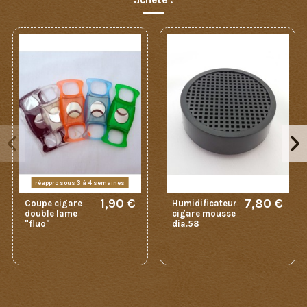
acheté :
réappro sous 3 à 4 semaines
1,90 €
7,80 €
Coupe cigare
Humidificateur
double lame
cigare mousse
"fluo"
dia.58