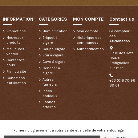
INFORMATION
CATEGORIES
MON COMPTE
Contact us
Promotions
Humidification
Mon compte
Le comptoir
des
Nouveaux
Briquet à
Historique des
Aficionados
produits
cigare
commandes
Meilleures
Coupe-cigare
Authentification
2 rue des ilots,
ventes
Etui à cigare
85470
Contactez-
Cave à cigare
Brétignolles-
nous
sur-mer
Cendrier à
Plan du site
cigare
Conditions
Autres
+33 (0)9 70 96
d'utilisation
fumeurs
69 01
Idées
cadeaux
Bonnes
affaires
Fumer nuit gravement à votre santé et à celle de votre entourage.