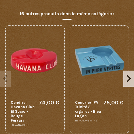
16 autres produits dans la même catégorie :
74,00 €
75,00 €
Cendrier
Cendrier IPV
Havana Club
Trinité 3
El Socio -
cigares - Bleu
Rouge
Lagon
Ferrari
IN PURO VÉRITAS
HAVANA CLUB