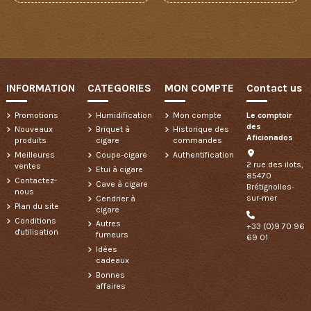
INFORMATION
CATEGORIES
MON COMPTE
Contact us
Promotions
Humidification
Mon compte
Le comptoir
des
Nouveaux
Briquet à
Historique des
Aficionados
produits
cigare
commandes
Meilleures
Coupe-cigare
Authentification
2 rue des ilots,
ventes
Etui à cigare
85470
Contactez-
Cave à cigare
Brétignolles-
nous
sur-mer
Cendrier à
Plan du site
cigare
Conditions
Autres
+33 (0)9 70 96
d'utilisation
fumeurs
69 01
Idées
cadeaux
Bonnes
affaires