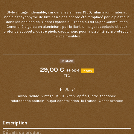
Style vintage indéniable, car dans les années 1950, l'aluminium matériau
noble est synonyme de luxe et n'a pas encore été remplacé par le plastique
dans les cabines de l'Orient Express du France ou du Super Constellation.
Cendrier 2 cigares en aluminium, poli brillant, un large receptacle et deux
profonds supports, quatre pieds caoutchouc pour la stabilité et la protection
de vos meubles.
en stock
29,00 €
33,00 €
-4,00 €
TTC
avion
solide
vintage
1950
kitch
après guerre
tendance
microphone bourdin
super constellation
le France
Orient express
Description
Détails du produit