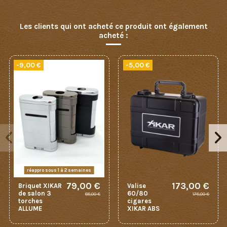
Les clients qui ont acheté ce produit ont également
acheté :
-9,00 €
-5,00 €
réappro sous 1 à 2 semaines
79,00 €
173,00 €
Briquet XIKAR
Valise
de salon 3
60/80
88,00 €
178,00 €
torches
cigares
ALLUME
XIKAR ABS