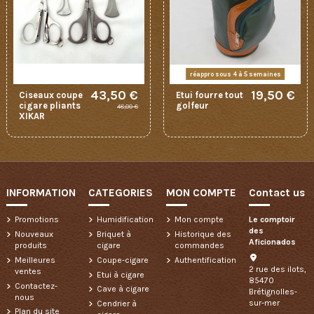
réappro sous 4 à 5 semaines
43,50 €
19,50 €
Ciseaux coupe
Etui fourre tout
cigare pliants
golfeur
48,00 €
XIKAR
INFORMATION
CATEGORIES
MON COMPTE
Contact us
Promotions
Humidification
Mon compte
Le comptoir
des
Nouveaux
Briquet à
Historique des
Aficionados
produits
cigare
commandes
Meilleures
Coupe-cigare
Authentification
2 rue des ilots,
ventes
Etui à cigare
85470
Contactez-
Cave à cigare
Brétignolles-
nous
sur-mer
Cendrier à
Plan du site