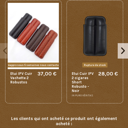
réappro sous 5 semaines nous contacter
Rupture de stock
37,00 €
28,00 €
Etui IPV Cuir
Etui Cuir IPV
Vachette 2
2 cigares
Robustos
Short
Robusto -
Noir
IN PURO VÉRITAS
Les clients qui ont acheté ce produit ont également
acheté :