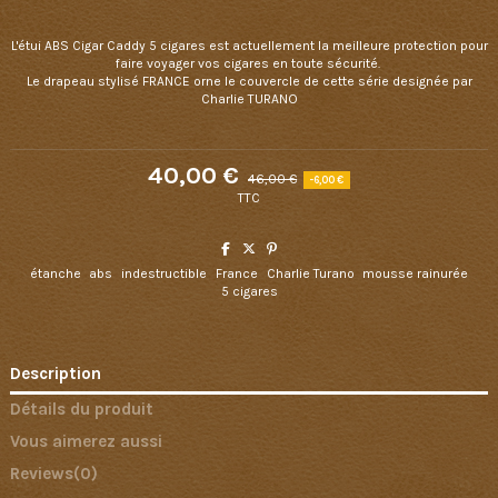
L'étui ABS Cigar Caddy 5 cigares est actuellement la meilleure protection pour
faire voyager vos cigares en toute sécurité.
Le drapeau stylisé FRANCE orne le couvercle de cette série designée par
Charlie TURANO
40,00 €
46,00 €
-6,00 €
TTC
étanche
abs
indestructible
France
Charlie Turano
mousse rainurée
5 cigares
Description
Détails du produit
Vous aimerez aussi
Reviews
(0)