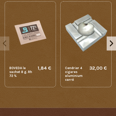
1,84 €
32,00 €
BOVEDA le
Cendrier 4
sachet 8 g. Rh
cigares
72 %
aluminium
carré