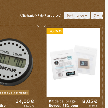
Affichage 1-7 de 7 article(s)
Pertinence
7
-0,25 €
o sous 2 à 3 semaines
34,00 €
8,05 €
-
Kit de calibrage
tre
Boveda 75% pour
38,00 €
8,30 €