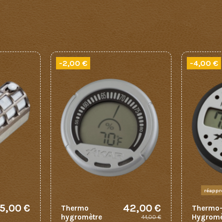
-2,00 €
-4,00 €
réappr
5,00 €
42,00 €
Thermo
Thermo
hygromètre
Hygromè
44,00 €