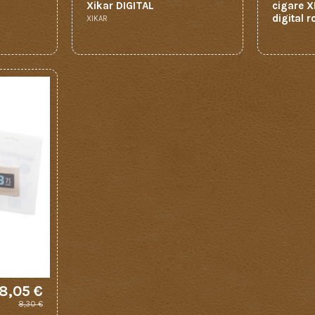
Xikar DIGITAL
cigare X
digital 
XIKAR
8,05 €
8,30 €