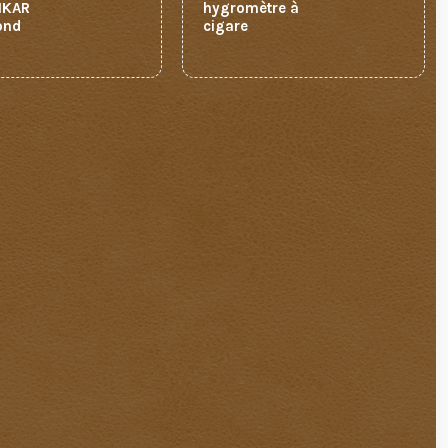
IKAR
hygromètre à
rond
cigare