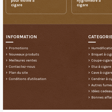
pour vitrine à
hygromètre à
cigare
cigare
INFORMATION
CATEGORI
Promotions
Humidificati
Nouveaux produits
Briquet à cig
Meilleures ventes
Coupe-cigar
Contactez-nous
Etui à cigare
Plan du site
Cave à cigar
Conditions d'utilisation
Cendrier à ci
Autres fume
Idées cadea
Bonnes affai