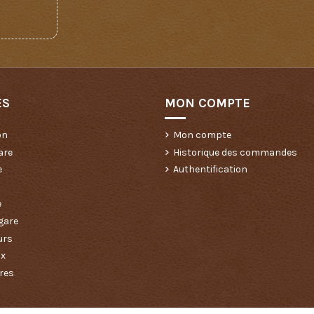
ES
MON COMPTE
on
Mon compte
are
Historique des commandes
e
Authentification
e
gare
urs
ux
res