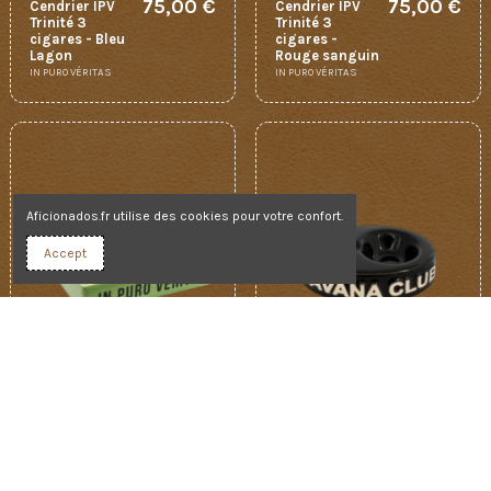
75,00 €
75,00 €
Cendrier IPV
Cendrier IPV
Trinité 3
Trinité 3
cigares - Bleu
cigares -
Lagon
Rouge sanguin
IN PURO VÉRITAS
IN PURO VÉRITAS
Aficionados.fr utilise des cookies pour votre confort.
Accept
Rupture de stock
75,00 €
44,00 €
Cendrier IPV
Cendrier
Trinité 3
Havana Club
cigares - Vert
Chico - Noir
pomme
HAVANA CLUB
IN PURO VÉRITAS