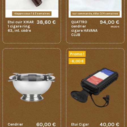
réappro sous 1 à 2 semaines
sur commande, délai 3/4 semaines
38,60 €
94,00 €
Etui cuir XIKAR
QUATTRO
1 cigare ring
cendrier
98,00 €
63, int. cèdre
cigare HAVANA
CLUB
Promo !
-6,00 €
60,00 €
40,00 €
Cendrier
Etui Cigar