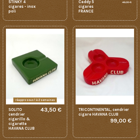
STINKY 4
Caddy 5
46,00 €
cigares - inox
cigares
poli
FRANCE
réappro sous 1 à 2 semaines
43,50 €
SOLITO
TRICONTINENTAL, cendrier
cendrier
cigare HAVANA CLUB
cigarillo &
99,00 €
cigarette
HAVANA CLUB