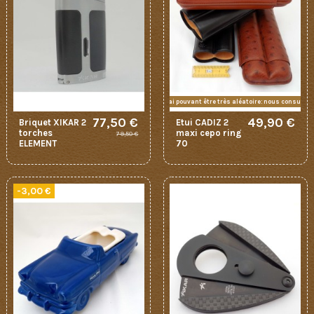
délai pouvant être très aléatoire: nous consulter
77,50 €
49,90 €
Briquet XIKAR 2
Etui CADIZ 2
torches
maxi cepo ring
79,50 €
ELEMENT
70
-3,00 €