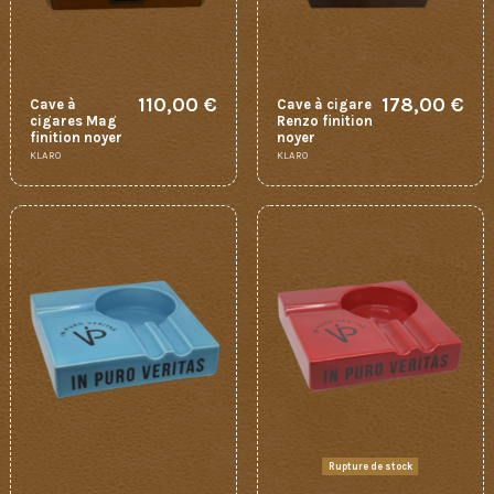
110,00 €
178,00 €
Cave à
Cave à cigare
cigares Mag
Renzo finition
finition noyer
noyer
KLARO
KLARO
Rupture de stock