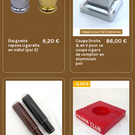
réappro sous 4 à 5 semaines
6,20 €
86,00 €
Éteignette
Coupe Droite
repose cigarette
& en V pour ce
en métal (par 2)
coupe cigare
de comptoir en
aluminium
poli
-4,00 €