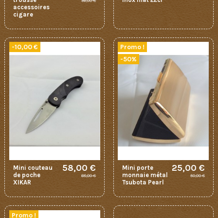
36,00 €
accessoires
cigare
-10,00 €
Promo !
-50%
58,00 €
25,00 €
Mini couteau
Mini porte
de poche
monnaie métal
68,00 €
50,00 €
XIKAR
Tsubota Pearl
Promo !