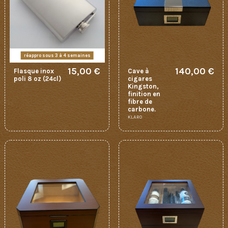
réappro sous 3 à 4 semaines
15,00 €
140,00 €
Flasque inox
Cave à
poli 8 oz (24cl)
cigares
Kingston,
finition en
fibre de
carbone.
KLARO