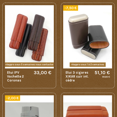
-7,50 €
réappro sous 5 semaines nous contacter
réappro sous 1 à 2 semaines
33,00 €
51,10 €
Etui IPV
Etui 3 cigares
Vachette 2
XIKAR cuir int.
58,60 €
Coronas
cèdre
-2,00 €