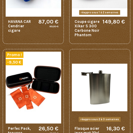
réappro sous 1 à 2 semaines
87,00 €
149,80 €
HAVANA CAR
Coupe cigare
Cendrier
Xikar S 300
90,00 €
cigare
Carbone Noir
Phantom
Promo !
-9,50 €
réappro sous 2 à 3 semaines
26,50 €
16,30 €
Perfec Pack,
Flasque acier
trousse
inox mat 22cl