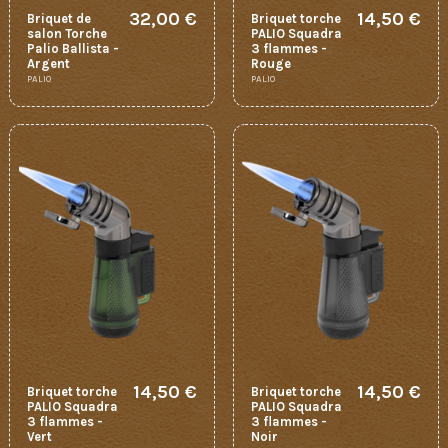
32,00 €
14,50 €
Briquet de
Briquet torche
salon Torche
PALIO Squadra
Palio Ballista -
3 flammes -
Argent
Rouge
PALIO
PALIO
14,50 €
14,50 €
Briquet torche
Briquet torche
PALIO Squadra
PALIO Squadra
3 flammes -
3 flammes -
Vert
Noir