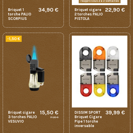
réappro sous 2 à 3 semaines
34,90 €
22,90 €
Briquet 1
Briquet cigare
torche PALIO
2 torches PALIO
SCORPIUS
PISTOLA
-1,50 €
15,50 €
39,99 €
Briquet cigare
DISSIM SPORT
3 torches PALIO
Briquet Cigare
17,00 €
VESUVIO
Pipe 1 torche
inversable