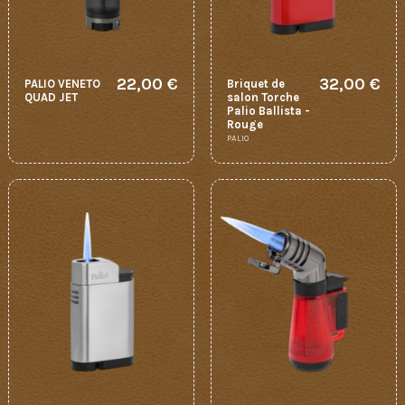
22,00 €
32,00 €
PALIO VENETO
Briquet de
QUAD JET
salon Torche
Palio Ballista -
Rouge
PALIO