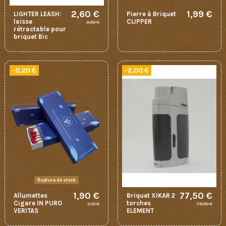
2,60 €
1,99 €
LIGHTER LEASH:
Pierre à Briquet
laisse
CLIPPER
3,90 €
rétractable pour
briquet Bic
-0,20 €
-2,00 €
Rupture de stock
1,90 €
77,50 €
Allumettes
Briquet XIKAR 2
Cigare IN PURO
torches
2,10 €
79,50 €
VERITAS
ELEMENT