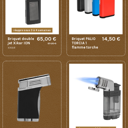
réappro sous 3 à 4 semaines
65,00 €
14,50 €
Briquet double
Briquet PALIO
jet Xikar ION
TORCIA 1
67,00 €
flamme torche
XIKAR