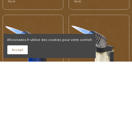
PALIO
PALIO
Aficionados.fr utilise des cookies pour votre confort.
Accept
14,50 €
14,50 €
Briquet torche
Briquet torche
PALIO Squadra
PALIO Squadra
3 flammes -
3 flammes -
Bleu
Transparent
PALIO
PALIO