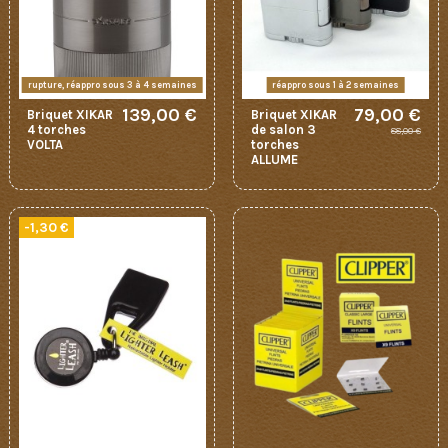
rupture, réappro sous 3 à 4 semaines
réappro sous 1 à 2 semaines
139,00 €
79,00 €
Briquet XIKAR
Briquet XIKAR
4 torches
de salon 3
88,00 €
VOLTA
torches
ALLUME
-1,30 €