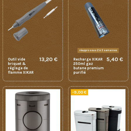
réappro sous 2 à 3 semaines
13,20 €
5,40 €
Outil vide
Recharge XIKAR
briquet &
250ml gaz
réglage de
butane premium
flamme XIKAR
purifié
-9,00 €