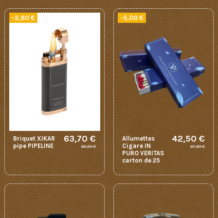
-2,80 €
-5,00 €
63,70 €
42,50 €
Briquet XIKAR
Allumettes
pipe PIPELINE
Cigare IN
66,50 €
47,50 €
PURO VERITAS
carton de 25