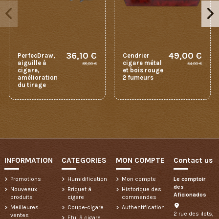
36,10 €
49,00 €
PerfecDraw,
Cendrier
aiguille à
cigare métal
38,00 €
54,00 €
cigare,
et bois rouge
amélioration
2 fumeurs
du tirage
INFORMATION
CATEGORIES
MON COMPTE
Contact us
Promotions
Humidification
Mon compte
Le comptoir
des
Nouveaux
Briquet à
Historique des
Aficionados
produits
cigare
commandes
Meilleures
Coupe-cigare
Authentification
2 rue des ilots,
ventes
Etui à cigare