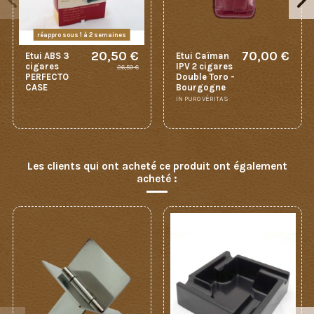
réappro sous 1 à 2 semaines
20,50 €
70,00 €
Etui ABS 3
Etui Caïman
cigares
IPV 2 cigares
26,50 €
PERFECTO
Double Toro -
CASE
Bourgogne
IN PURO VÉRITAS
Les clients qui ont acheté ce produit ont également
acheté :