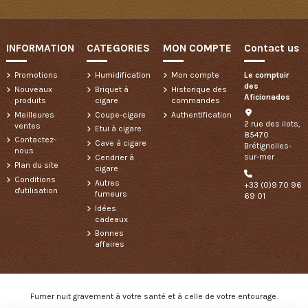
INFORMATION
CATEGORIES
MON COMPTE
Contact us
Promotions
Humidification
Mon compte
Le comptoir
des
Nouveaux
Briquet à
Historique des
Aficionados
produits
cigare
commandes
Meilleures
Coupe-cigare
Authentification
2 rue des ilots,
ventes
Etui à cigare
85470
Contactez-
Cave à cigare
Brétignolles-
nous
sur-mer
Cendrier à
Plan du site
cigare
Conditions
Autres
+33 (0)9 70 96
d'utilisation
fumeurs
69 01
Idées
cadeaux
Bonnes
affaires
Fumer nuit gravement à votre santé et à celle de votre entourage.