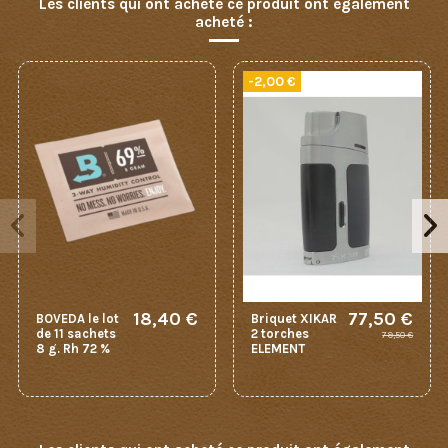
Les clients qui ont acheté ce produit ont également
acheté :
-2,00 €
18,40 €
77,50 €
BOVEDA le lot
Briquet XIKAR
de 11 sachets
2 torches
79,50 €
8 g. Rh 72 %
ELEMENT