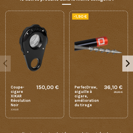
-1,90 €
150,00 €
36,10 €
Coupe-
PerfecDraw,
cigare
aiguille à
38,00 €
XIKAR
cigare,
Révolution
amélioration
Noir
du tirage
XIKAR