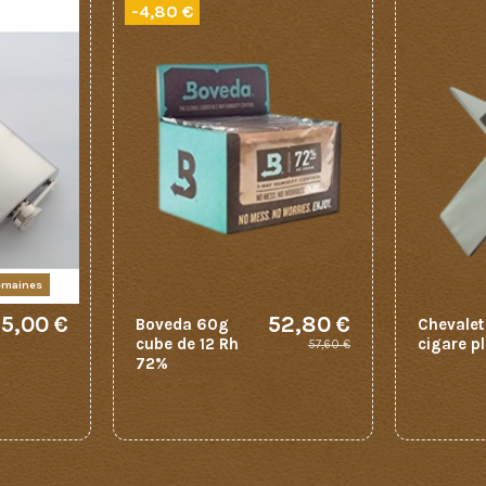
-4,80 €
semaines
15,00 €
52,80 €
Boveda 60g
Chevalet
cube de 12 Rh
cigare pl
57,60 €
72%