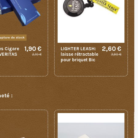
upture de stock
1,90 €
2,60 €
es Cigare
LIGHTER LEASH:
 VERITAS
laisse rétractable
2,10 €
3,90 €
pour briquet Bic
eté :