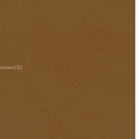
views
(0)