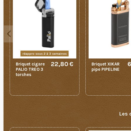
réappro sous 2 à 3 semaines
22,80 €
6
Briquet cigare
Briquet XIKAR
PALIO TREO 3
pipe PIPELINE
torches
Les 