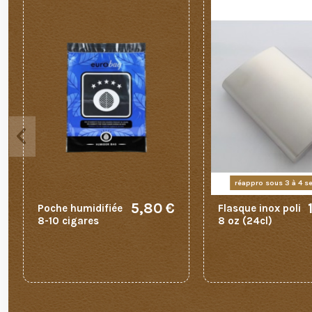
réappro sous 3 à 4 
5,80 €
Poche humidifiée
Flasque inox poli
8-10 cigares
8 oz (24cl)