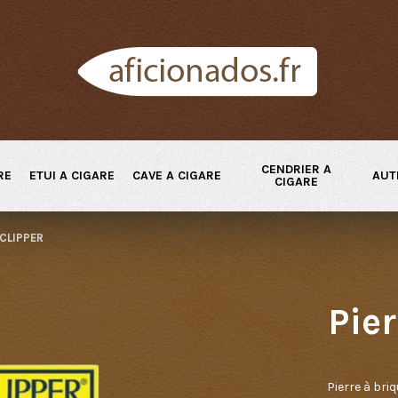
CENDRIER A
RE
ETUI A CIGARE
CAVE A CIGARE
AUT
CIGARE
 CLIPPER
Pie
Pierre à briq