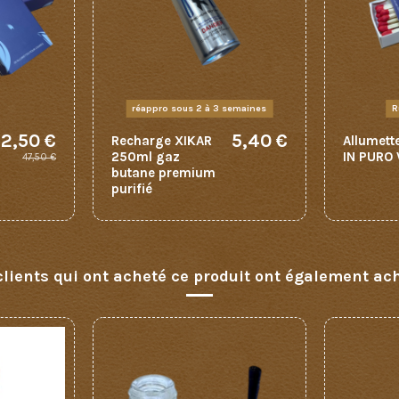
réappro sous 2 à 3 semaines
R
2,50 €
5,40 €
Recharge XIKAR
Allumett
250ml gaz
IN PURO
47,50 €
butane premium
purifié
clients qui ont acheté ce produit ont également ach