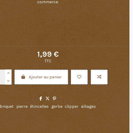
commerce.
1,99 €
TTC
Ajouter au panier
briquet
pierre
étincelles
gerbe
clipper
alliages