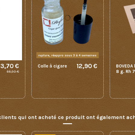
rupture, réappro sous 3 à 4 semaines
3,70 €
12,90 €
Colle à cigare
BOVEDA l
8 g. Rh 
66,50 €
clients qui ont acheté ce produit ont également ach