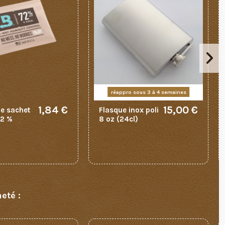
réappro sous 3 à 4 semaines
1,84 €
15,00 €
e sachet
Flasque inox poli
72 %
8 oz (24cl)
eté :