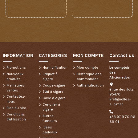
INFORMATION
CATEGORIES
MON COMPTE
Contact us
Promotions
Humidification
Mon compte
Le comptoir
des
Nouveaux
Briquet à
Historique des
Aficionados
produits
cigare
commandes
Meilleures
Coupe-cigare
Authentification
2 rue des ilots,
ventes
Etui à cigare
85470
Contactez-
Cave à cigare
Brétignolles-
nous
sur-mer
Cendrier à
Plan du site
cigare
Conditions
Autres
+33 (0)9 70 96
d'utilisation
fumeurs
69 01
Idées
cadeaux