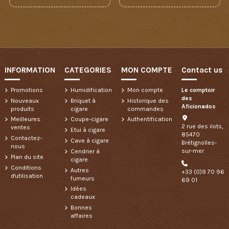
INFORMATION
CATEGORIES
MON COMPTE
Contact us
Promotions
Humidification
Mon compte
Le comptoir
des
Nouveaux
Briquet à
Historique des
Aficionados
produits
cigare
commandes
Meilleures
Coupe-cigare
Authentification
2 rue des ilots,
ventes
Etui à cigare
85470
Contactez-
Cave à cigare
Brétignolles-
nous
sur-mer
Cendrier à
Plan du site
cigare
Conditions
Autres
+33 (0)9 70 96
d'utilisation
fumeurs
69 01
Idées
cadeaux
Bonnes
affaires