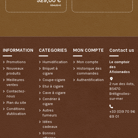
529,00 €
554,00 €
INFORMATION
CATEGORIES
MON COMPTE
Contact us
Promotions
Humidification
Mon compte
Le comptoir
des
Nouveaux
Briquet à
Historique des
Aficionados
produits
cigare
commandes
Meilleures
Coupe-cigare
Authentification
2 rue des ilots,
ventes
Etui à cigare
85470
Contactez-
Cave à cigare
Brétignolles-
nous
sur-mer
Cendrier à
Plan du site
cigare
Conditions
Autres
+33 (0)9 70 96
d'utilisation
fumeurs
69 01
Idées
cadeaux
Bonnes
affaires