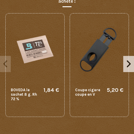
acheté :
1,84 €
5,20 €
BOVEDA le
Coupe cigare
sachet 8 g. Rh
coupe en V
72 %