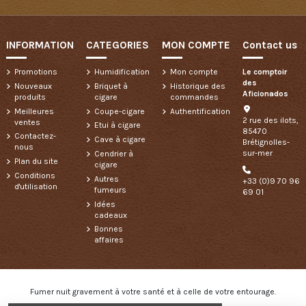
INFORMATION
CATEGORIES
MON COMPTE
Contact us
Promotions
Humidification
Mon compte
Le comptoir
des
Nouveaux
Briquet à
Historique des
Aficionados
produits
cigare
commandes
Meilleures
Coupe-cigare
Authentification
2 rue des ilots,
ventes
Etui à cigare
85470
Contactez-
Cave à cigare
Brétignolles-
nous
sur-mer
Cendrier à
Plan du site
cigare
Conditions
Autres
+33 (0)9 70 96
d'utilisation
fumeurs
69 01
Idées
cadeaux
Bonnes
affaires
Fumer nuit gravement à votre santé et à celle de votre entourage.