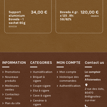
34,00 €
120,00 €
Support
Boveda 4 gr.
aluminium
x 125 . Rh:
155,00 €
Boveda - 1
58/62%
sachet 60g
BOVEDA
INFORMATION
CATEGORIES
MON COMPTE
Contact us
Promotions
Humidification
Mon compte
Le comptoir
des
Nouveaux
Briquet à
Historique des
Aficionados
produits
cigare
commandes
Meilleures
Coupe-cigare
Authentification
2 rue des ilots,
ventes
Etui à cigare
85470
Contactez-
Cave à cigare
Brétignolles-
nous
sur-mer
Cendrier à
Plan du site
cigare