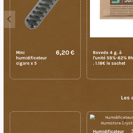
6,20 €
Mini
Boveda 4 g. à
humidificateur
l'unité 58%-62% R
cigare x 5
. 1.18€ le sachet
Les 
Humidificateur