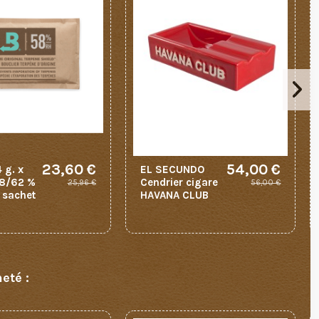
23,60 €
54,00 €
 g. x
EL SECUNDO
58/62 %
Cendrier cigare
25,96 €
56,00 €
e sachet
HAVANA CLUB
eté :