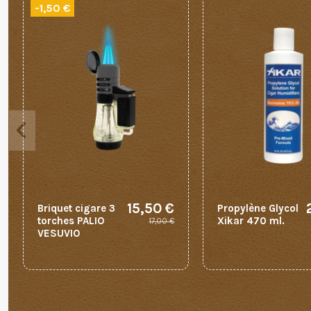
-1,50 €
15,50 €
Briquet cigare 3
Propylène Glycol
torches PALIO
Xikar 470 ml.
17,00 €
VESUVIO