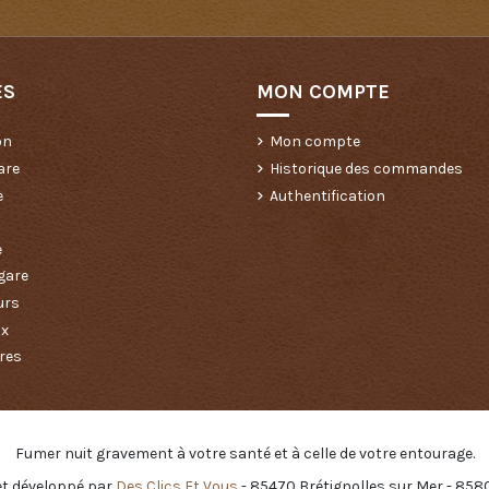
ES
MON COMPTE
on
Mon compte
are
Historique des commandes
e
Authentification
e
gare
urs
ux
res
Fumer nuit gravement à votre santé et à celle de votre entourage.
et développé par
Des Clics Et Vous
- 85470 Brétignolles sur Mer - 85800