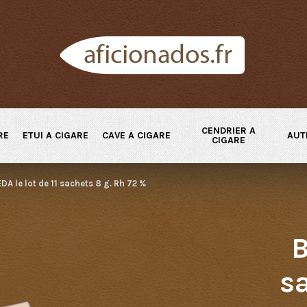
CENDRIER A
RE
ETUI A CIGARE
CAVE A CIGARE
AUT
CIGARE
DA le lot de 11 sachets 8 g. Rh 72 %
B
sa