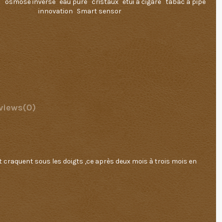
n
osmose inverse
eau pure
cristaux
étui à cigare
tabac à pipe
innovation
Smart sensor
views
(0)
t craquent sous les doigts ,ce après deux mois à trois mois en