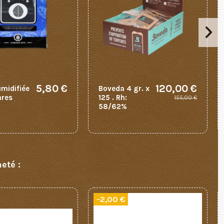
5,80 €
120,00 €
midifiée
Boveda 4 gr. x
ares
125 . Rh:
155,00 €
58/62%
eté :
-2,00 €