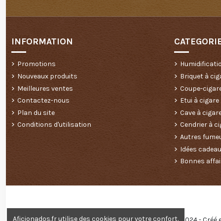
INFORMATION
CATEGORI
Promotions
Humidificati
Nouveaux produits
Briquet à cig
Meilleures ventes
Coupe-cigar
Contactez-nous
Etui à cigare
Plan du site
Cave à cigar
Conditions d'utilisation
Cendrier à ci
Autres fume
Idées cadea
Bonnes affai
Aficionados.fr utilise des cookies pour votre confort.
Copyright © 2024 - Créé 