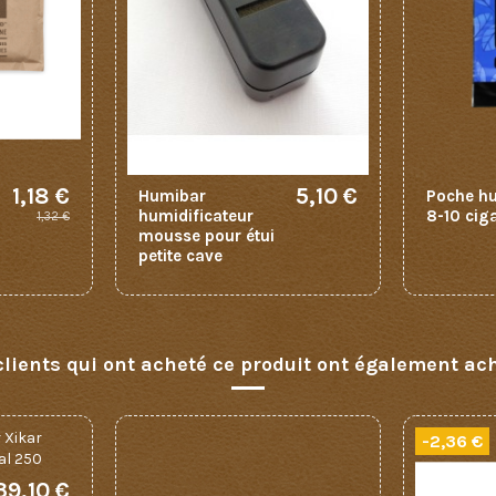
1,18 €
5,10 €
Humibar
Poche hu
h
humidificateur
8-10 cig
1,32 €
mousse pour étui
petite cave
clients qui ont acheté ce produit ont également ach
-2,36 €
39,10 €