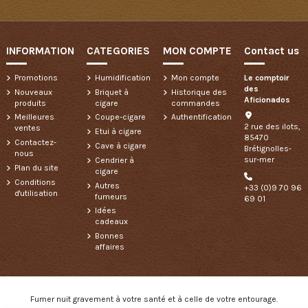
INFORMATION
CATEGORIES
MON COMPTE
Contact us
Promotions
Humidification
Mon compte
Le comptoir
des
Nouveaux
Briquet à
Historique des
Aficionados
produits
cigare
commandes
Meilleures
Coupe-cigare
Authentification
2 rue des ilots,
ventes
Etui à cigare
85470
Contactez-
Cave à cigare
Brétignolles-
nous
sur-mer
Cendrier à
Plan du site
cigare
Conditions
Autres
+33 (0)9 70 96
d'utilisation
fumeurs
69 01
Idées
cadeaux
Bonnes
affaires
Fumer nuit gravement à votre santé et à celle de votre entourage.