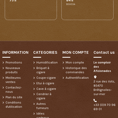
75%
84%
BOVEDA
INFORMATION
CATEGORIES
MON COMPTE
Contact us
Promotions
Humidification
Mon compte
Le comptoir
des
Nouveaux
Briquet à
Historique des
Aficionados
produits
cigare
commandes
Meilleures
Coupe-cigare
Authentification
2 rue des ilots,
ventes
Etui à cigare
85470
Contactez-
Cave à cigare
Brétignolles-
nous
sur-mer
Cendrier à
Plan du site
cigare
Conditions
Autres
+33 (0)9 70 96
d'utilisation
fumeurs
69 01
Idées
cadeaux