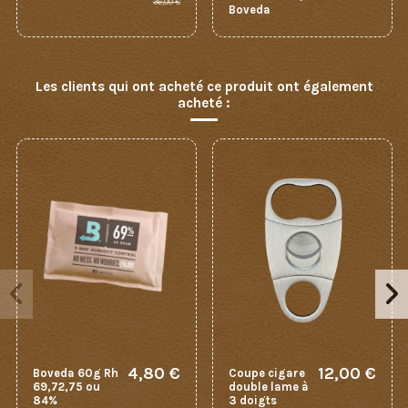
36,00 €
Boveda
Les clients qui ont acheté ce produit ont également
acheté :
4,80 €
12,00 €
Boveda 60g Rh
Coupe cigare
69,72,75 ou
double lame à
84%
3 doigts