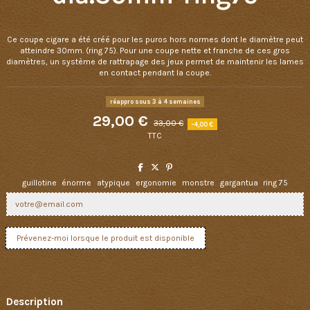
Ce coupe cigare a été créé pour les puros hors normes dont le diamètre peut
atteindre 30mm. (ring 75). Pour une coupe nette et franche de ces gros
diamètres, un système de rattrapage des jeux permet de maintenir les lames
en contact pendant la coupe.
réappro sous 3 à 4 semaines
29,00 €
33,00 €
-4,00 €
TTC
guillotine
énorme
atypique
ergonomie
monstre
gargantua
ring 75
Description