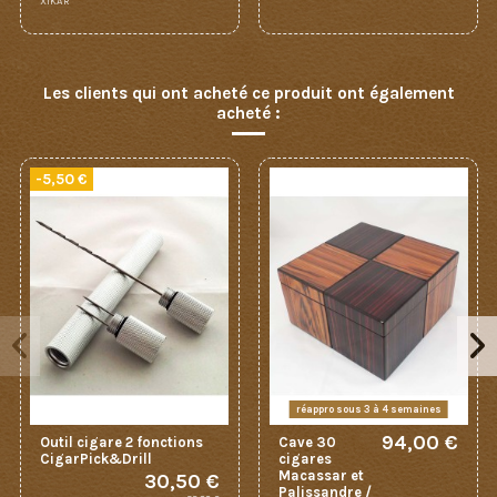
XIKAR
Les clients qui ont acheté ce produit ont également
acheté :
-5,50 €
réappro sous 3 à 4 semaines
94,00 €
Outil cigare 2 fonctions
Cave 30
CigarPick&Drill
cigares
Macassar et
30,50 €
Palissandre /