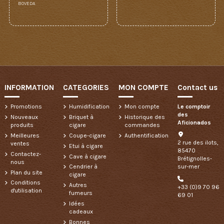
BOVEDA
INFORMATION
CATEGORIES
MON COMPTE
Contact us
Promotions
Humidification
Mon compte
Le comptoir
des
Nouveaux
Briquet à
Historique des
Aficionados
produits
cigare
commandes
Meilleures
Coupe-cigare
Authentification
2 rue des ilots,
ventes
Etui à cigare
85470
Contactez-
Cave à cigare
Brétignolles-
nous
sur-mer
Cendrier à
Plan du site
cigare
Conditions
Autres
+33 (0)9 70 96
d'utilisation
fumeurs
69 01
Idées
cadeaux
Bonnes