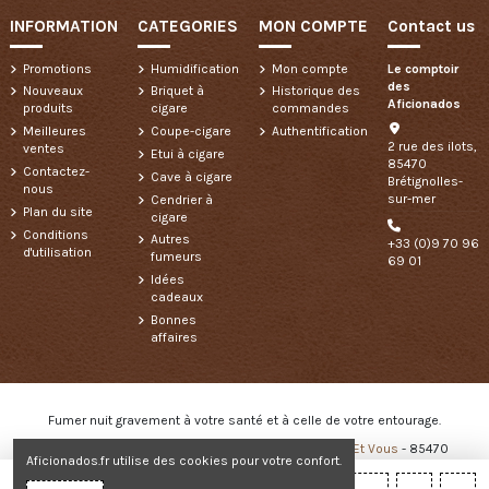
INFORMATION
CATEGORIES
MON COMPTE
Contact us
Promotions
Humidification
Mon compte
Le comptoir
des
Nouveaux
Briquet à
Historique des
Aficionados
produits
cigare
commandes
Meilleures
Coupe-cigare
Authentification
2 rue des ilots,
ventes
Etui à cigare
85470
Contactez-
Cave à cigare
Brétignolles-
nous
sur-mer
Cendrier à
Plan du site
cigare
Conditions
Autres
+33 (0)9 70 96
d'utilisation
fumeurs
69 01
Idées
cadeaux
Bonnes
affaires
Fumer nuit gravement à votre santé et à celle de votre entourage.
Copyright © 2024 - Créé et développé par
Des Clics Et Vous
- 85470
Aficionados.fr utilise des cookies pour votre confort.
Brétignolles sur Mer - 85800 Saint Gilles Croix de Vie