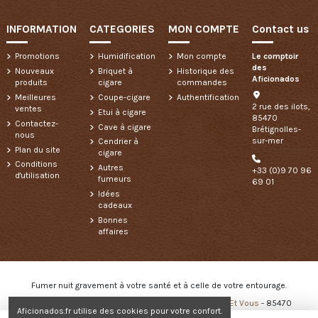
INFORMATION
CATEGORIES
MON COMPTE
Contact us
Promotions
Humidification
Mon compte
Le comptoir
des
Nouveaux
Briquet à
Historique des
Aficionados
produits
cigare
commandes
Meilleures
Coupe-cigare
Authentification
2 rue des ilots,
ventes
Etui à cigare
85470
Contactez-
Cave à cigare
Brétignolles-
nous
sur-mer
Cendrier à
Plan du site
cigare
Conditions
Autres
+33 (0)9 70 96
d'utilisation
fumeurs
69 01
Idées
cadeaux
Bonnes
affaires
Fumer nuit gravement à votre santé et à celle de votre entourage.
Copyright © 2024 - Créé et développé par
Des Clics Et Vous
- 85470
Aficionados.fr utilise des cookies pour votre confort.
Brétignolles sur Mer - 85800 Saint Gilles Croix de Vie