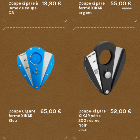
19,90 €
55,00 €
Coupe cigare à
Coupe cigare
lame de coupe
fermé XIKAR
65,00 €
C3
argent
65,00 €
52,00 €
Coupe Cigare
Coupe-cigare
fermé XIKAR
XIKAR série
Bleu
200 résine
Noir
XIKAR