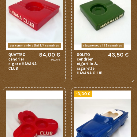
sur commande, délai 3/4 semaines
réappro sous 1 à 2 semaines
94,00 €
43,50 €
QUATTRO
SOLITO
cendrier
cendrier
98,00 €
cigare HAVANA
cigarillo &
CLUB
cigarette
HAVANA CLUB
-3,00 €