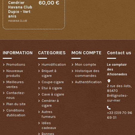
60,00 €
Cendrier
Havana Club
Dupio - Vert
anis
HAVANA CLUB
INFORMATION
CATEGORIES
MON COMPTE
Contact us
Promotions
Humidification
Mon compte
Le comptoir
des
Nouveaux
Briquet à
Historique des
Aficionados
produits
cigare
commandes
Meilleures
Coupe-cigare
Authentification
2 rue des ilots,
ventes
Etui à cigare
85470
Contactez-
Cave à cigare
Brétignolles-
nous
sur-mer
Cendrier à
Plan du site
cigare
Conditions
Autres
+33 (0)9 70 96
d'utilisation
fumeurs
69 01
Idées
cadeaux
Bonnes