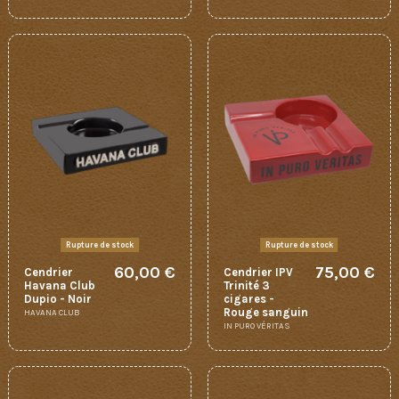
Rupture de stock
Rupture de stock
60,00 €
75,00 €
Cendrier
Cendrier IPV
Havana Club
Trinité 3
Dupio - Noir
cigares -
Rouge sanguin
HAVANA CLUB
IN PURO VÉRITAS