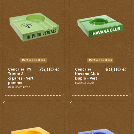
Rupture de stock
Rupture de stock
75,00 €
60,00 €
Cendrier IPV
Cendrier
Trinité 3
Havana Club
cigares - Vert
Dupio - Vert
pomme
HAVANA CLUB
IN PURO VÉRITAS