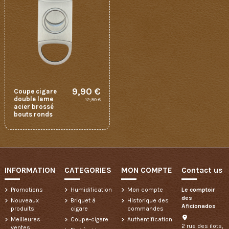
9,90 €
Coupe cigare
double lame
12,90 €
acier brossé
bouts ronds
INFORMATION
CATEGORIES
MON COMPTE
Contact us
Promotions
Humidification
Mon compte
Le comptoir
des
Nouveaux
Briquet à
Historique des
Aficionados
produits
cigare
commandes
Meilleures
Coupe-cigare
Authentification
2 rue des ilots,
ventes